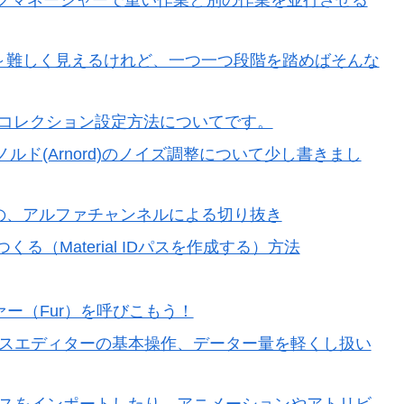
講座～難しく見えるけれど、一つ一つ段階を踏めばそんな
カラーコレクション設定方法についてです。
ノルド(Arnord)のノイズ調整について少し書きまし
urfaceでの、アルファチャンネルによる切り抜き
つくる（Material IDパスを作成する）方法
ァー（Fur）を呼びこもう！
①リファレンスエディターの基本操作、データー量を軽くし扱い