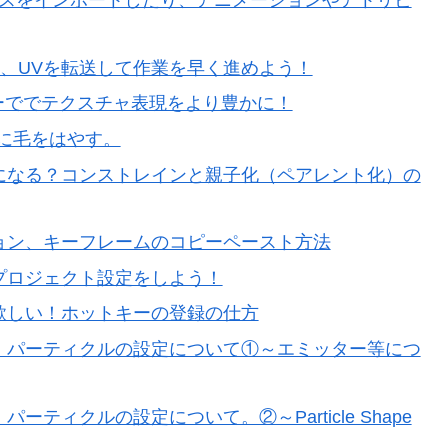
②リファレンスをインポートしたり、アニメーションやアトリビ
で頂点や法線、UVを転送して作業を早く進めよう！
チャーででテクスチャ表現をより豊かに！
トに毛をはやす。
楽になる？コンストレインと親子化（ペアレント化）の
ション、キーフレームのコピーペースト方法
プロジェクト設定をしよう！
欲しい！ホットキーの登録の仕方
ト、パーティクルの設定について①～エミッター等につ
ティクルの設定について。②～Particle Shape