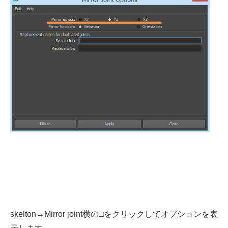
skelton→Mirror joint横の□をクリックしてオプションを表