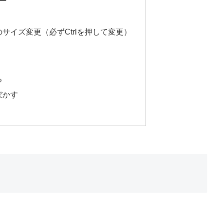
キー
サイズ変更（必ずCtrlを押して変更）
る
ぼかす