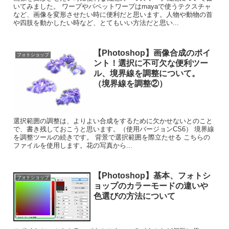
いてみました。 ワープやパペットワープはmayaで使うテクスチャ
など、画像を変形させたい時に便利だと思います。人物や動物の首
や四肢を動かしたい時など、とてもいい方法だと思い...
【Photoshop】画像合成のポイ
フォトショップ
ント！選択に不可欠な便利ツー
ル、境界線を調整について。
（境界線を調整②）
選択範囲の調整は、よりよい合成をするために欠かせないとのこと
で、書き残しておこうと思います。（使用バージョンCS6） 境界線
を調整ツールの続きです。 背景で選択範囲を際立たせる こちらの
ファイルを使用します。花の写真から...
【Photoshop】基本、フォトシ
フォトショップ
ョップのカラーモードの違いや
色選びの方法について