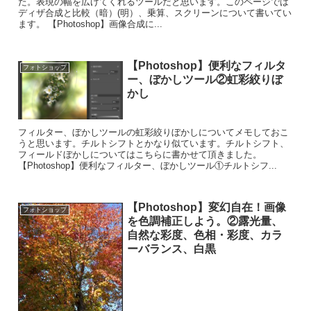
た。表現の幅を広げてくれるツールだと思います。このページでは
ディザ合成と比較（暗）(明）、乗算、スクリーンについて書いてい
ます。 【Photoshop】画像合成に...
【Photoshop】便利なフィルタ
フォトショップ
ー、ぼかしツール②虹彩絞りぼ
かし
フィルター、ぼかしツールの虹彩絞りぼかしについてメモしておこ
うと思います。チルトシフトとかなり似ています。チルトシフト、
フィールドぼかしについてはこちらに書かせて頂きました。
【Photoshop】便利なフィルター、ぼかしツール①チルトシフ...
【Photoshop】変幻自在！画像
フォトショップ
を色調補正しよう。②露光量、
自然な彩度、色相・彩度、カラ
ーバランス、白黒