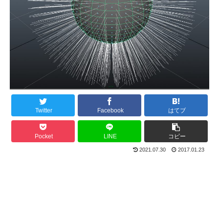
Twitter
Facebook
はてブ
Pocket
LINE
コピー
2021.07.30
2017.01.23