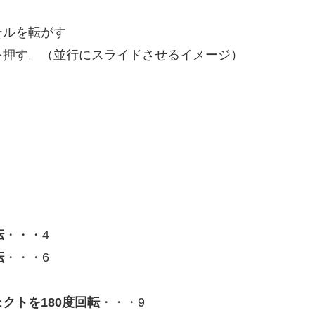
ールを転がす
ルを押す。（並行にスライドさせるイメージ）
転
・・・4
転
・・・6
クトを180度回転
・・・9