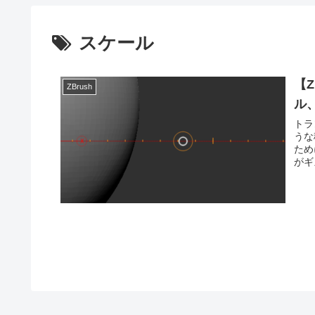
スケール
【
ZBrush
ル
トラ
うな
ため
がギ