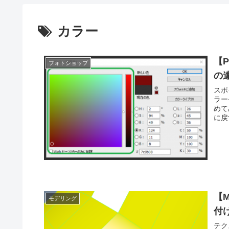
カラー
【
フォトショップ
の
スポ
ラー
めて
に戻
【
モデリング
付
テク