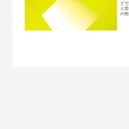
どで
と思
の色